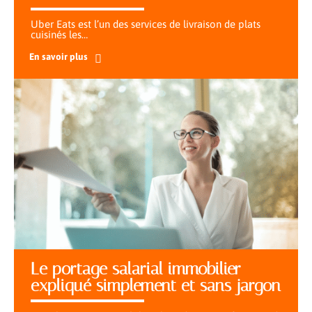
Uber Eats est l’un des services de livraison de plats
cuisinés les
…
En savoir plus
Le portage salarial immobilier
expliqué simplement et sans jargon