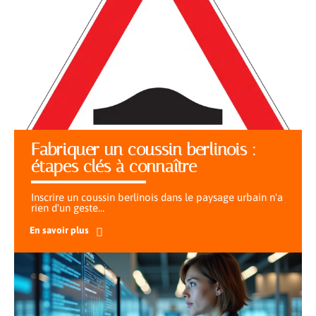
Fabriquer un coussin berlinois :
étapes clés à connaître
Inscrire un coussin berlinois dans le paysage urbain n'a
rien d'un geste
…
En savoir plus