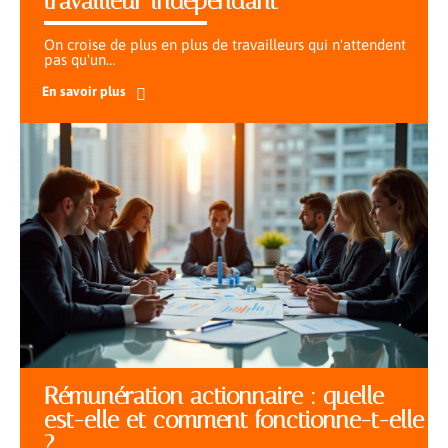
travailleur indépendant
On croise de plus en plus de travailleurs qui n'attendent
pas qu'un
…
En savoir plus
Rémunération actionnaire : quelle
est-elle et comment fonctionne-t-elle
?