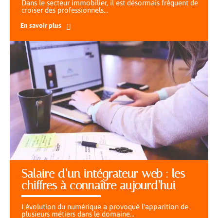
Dans le secteur immobilier, il est désormais fréquent de
croiser des professionnels
…
En savoir plus
Salaire d’un intégrateur web : les
chiffres à connaître aujourd’hui
L'évolution du numérique a provoqué l'apparition de
plusieurs métiers dans le domaine
…