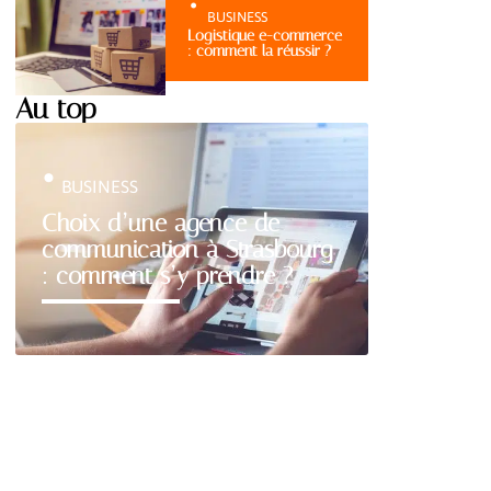
BUSINESS
Logistique e-commerce
: comment la réussir ?
Au top
BUSINESS
Choix d’une agence de
communication à Strasbourg
: comment s’y prendre ?