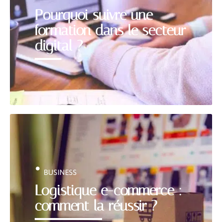
Pourquoi suivre une
formation dans le secteur
digital ?
BUSINESS
Logistique e-commerce :
comment la réussir ?