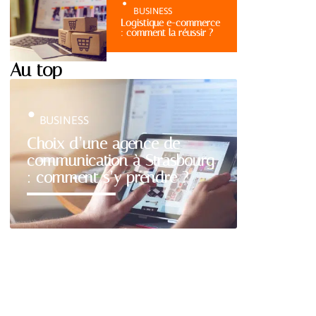
BUSINESS
Logistique e-commerce
: comment la réussir ?
Au top
BUSINESS
Choix d’une agence de
communication à Strasbourg
: comment s’y prendre ?