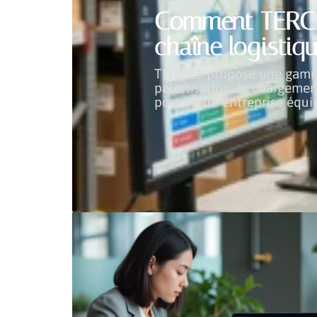
Comment TERCIE
chaîne logistiqu
TERCIEL propose une gamme 
palettisation, le chargemen
pour toute entreprise équi