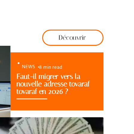
Découvrir
NEWS
8 min read
Faut-il migrer vers la
nouvelle adresse tovaraf
tovaraf en 2026 ?