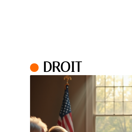
DROIT
I :