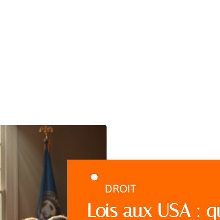
DROIT
Lois aux USA : q