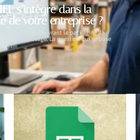
L s’intègre dans la
e de votre entreprise ?
de logiciels couvrant le packaging, la
t et l'entreposage. La question qui se pose
pée
…