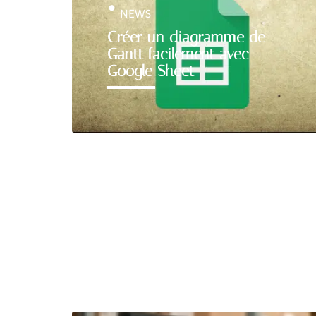
NEWS
Créer un diagramme de
Gantt facilement avec
Google Sheet
BUSINESS