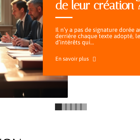
de leur création 
Il n’y a pas de signature dorée 
derrière chaque texte adopté, le
d’intérêts qui
…
En savoir plus