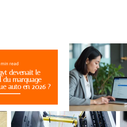
 min read
gyt devenait le
d du marquage
ue auto en 2026 ?