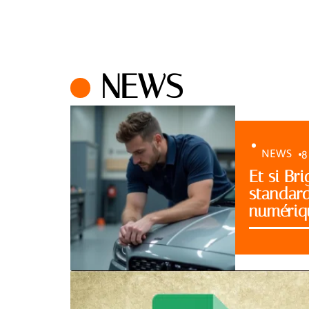
NEWS
NEWS
8
Et si Bri
standar
numériq