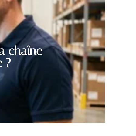
a chaîne
e ?