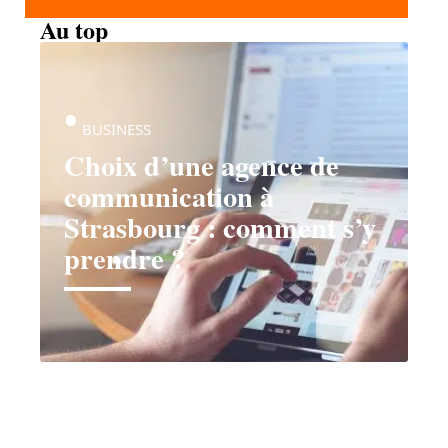
Au top
BUSINESS
Choix d’une agence de
communication à
Strasbourg : comment s’y
prendre ?