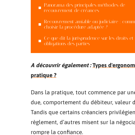
Panorama des principales méthodes de
recouvrement de créances
Recouvrement amiable ou judiciaire : comm
choisir la procédure adaptée ?
Ce que dit la jurisprudence sur les droits et
obligations des parties
A découvrir également :
Types d'ergonomi
pratique ?
Dans la pratique, tout commence par une
due, comportement du débiteur, valeur de
Tandis que certains créanciers privilégien
règlement, d’autres misent sur la négocia
rompre la confiance.