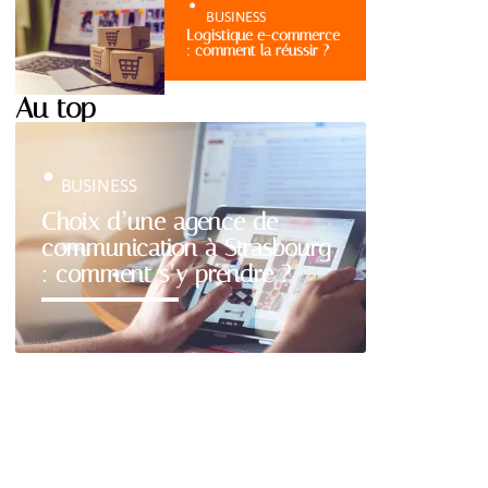
BUSINESS
Logistique e-commerce
: comment la réussir ?
Au top
BUSINESS
Choix d’une agence de
communication à Strasbourg
: comment s’y prendre ?