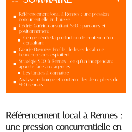
Référencement local à Rennes : une pression
concurrentielle en hausse
Cédric Guérin consultant SEO : parcours et
positionnement
Ce que révèle la production de contenu d’un
consultant
Google Business Profile : le levier local que
beaucoup sous-exploitent
Stratégie SEO à Rennes : ce qu’un indépendant
apporte face aux agences
Les limites à connaître
Analyse technique et contenu : les deux piliers du
SEO rennais
Référencement local à Rennes :
une pression concurrentielle en