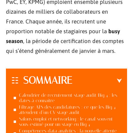
PwC, EY, KPMG) emploient ensemble plusieurs
dizaines de milliers de collaborateurs en
France. Chaque année, ils recrutent une
proportion notable de stagiaires pour la
busy
season
, la période de certification des comptes
qui s’étend généralement de janvier à mars.
SOMMAIRE
Calendrier de recrutement stage audit Big 4 : les
dates à connaître
Filtrage ATS des candidatures : ce que les Big 4
attendent d’un CV stage audit
Salons emploi et networking : le canal souvent
sous-estimé pour un stage en Big 4
Compétences data analytics : la nouvelle attente