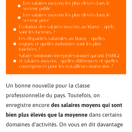
Les salaires moyens les plus élevés dans le
secteur public
Les salaires moyens les plus élevés dans le
secteur privé
Évolution des salaires moyens au Maroc : quels
sont les facteurs ?
Les disparités salariales au Maroc : quelles
régions et quelles industries sont les plus
touchées ?
Salaire minimum interprofessionnel garanti (SMIG)
et salaires moyens : quelles différences et quelles
conséquences pour les travailleurs marocains ?
Un bonne nouvelle pour la classe
professionnelle du pays. Toutefois, on
enregistre encore
des salaires moyens qui sont
bien plus élevés que la moyenne
dans certains
domaines d’activités. On vous en dit davantage