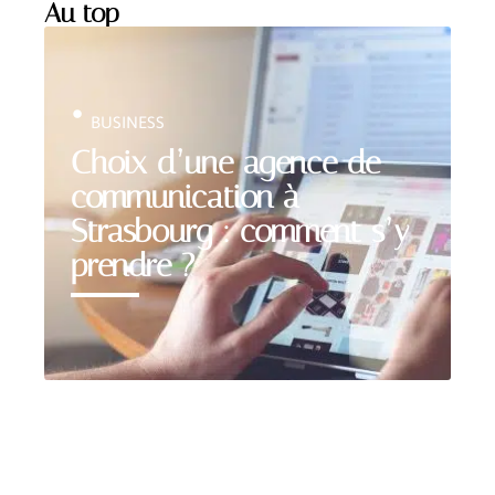
Au top
BUSINESS
Choix d’une agence de
communication à
Strasbourg : comment s’y
prendre ?