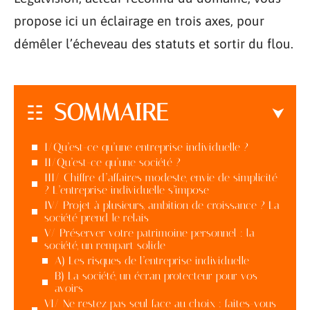
propose ici un éclairage en trois axes, pour
démêler l’écheveau des statuts et sortir du flou.
SOMMAIRE
I/Qu’est-ce qu’une entreprise individuelle ?
II/Qu’est-ce qu’une société ?
III/ Chiffre d’affaires modeste, envie de simplicité
? L’entreprise individuelle s’impose
IV/ Projet à plusieurs, ambition de croissance ? La
société prend le relais
V/ Préserver votre patrimoine personnel : la
société, un rempart solide
A) Les risques de l’entreprise individuelle
B) La société, un écran protecteur pour vos
avoirs
VI/ Ne restez pas seul face au choix : faites-vous