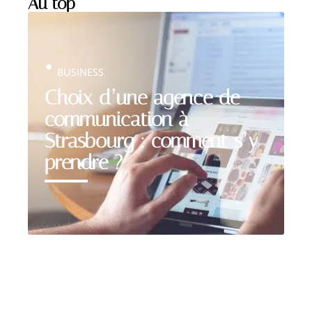
Au top
BUSINESS
Choix d’une agence de
communication à
Strasbourg : comment s’y
prendre ?