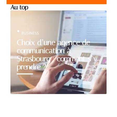
Au top
BUSINESS
Choix d’une agence de
communication à
Strasbourg : comment s’y
prendre ?