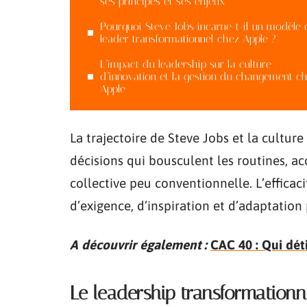
ses principes et ses enjeux
Pourquoi Steve Jobs incarne-t-il un modèle 
leader transformationnel chez Apple ?
L’impact du leadership sur la culture
d’innovation et la gestion du changement c
Apple
La trajectoire de Steve Jobs et la cultu
décisions qui bousculent les routines, ac
collective peu conventionnelle. L’efficac
d’exigence, d’inspiration et d’adaptatio
A découvrir également :
CAC 40 : Qui dét
Le leadership transformationn