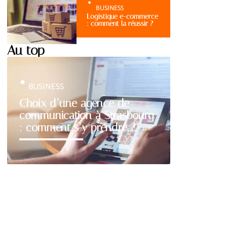
BUSINESS
Logistique e-commerce
: comment la réussir ?
Au top
BUSINESS
Choix d’une agence de
communication à Strasbourg
: comment s’y prendre ?