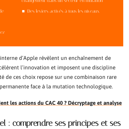
changement dans un secteur en mutation
de
Des leviers activés à tous les niveaux
hez
re interne d’Apple révèlent un enchaînement de
célèrent l’innovation et imposent une discipline
ité de ces choix repose sur une combinaison rare
n permanente face à la mutation technologique.
ient les actions du CAC 40 ? Décryptage et analyse
el : comprendre ses principes et ses