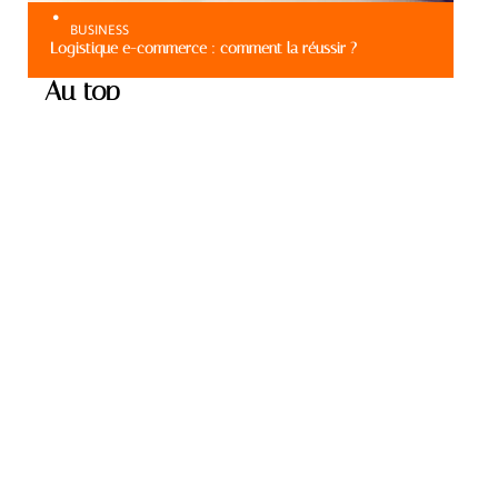
BUSINESS
Logistique e-commerce : comment la réussir ?
Au top
BUSINESS
Choix d’une agence de
communication à
Strasbourg : comment s’y
prendre ?