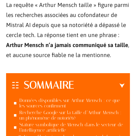
La requête « Arthur Mensch taille » figure parmi
les recherches associées au cofondateur de
Mistral AI depuis que sa notoriété a dépassé le
cercle tech. La réponse tient en une phrase :
Arthur Mensch n’a jamais communiqué sa taille
,
et aucune source fiable ne la mentionne.
SOMMAIRE
Données disponibles sur Arthur Mensch : ce que
les sources confirment
Recherche Google sur la taille d’Arthur Mensch :
un phénomène de notoriété
Stature symbolique de Mensch dans le secteur de
l’intelligence artificielle