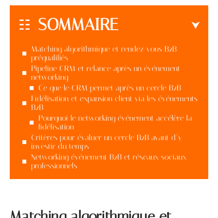
SOMMAIRE
Matching algorithmique et rendez-vous B2B
préqualifiés
Pipeline CRM et relance après un événement
networking
Ce que le CRM permet après un cercle B2B
Fidélisation et expansion client via les événements
B2B
Pourquoi le networking événement accélère la
fidélisation
Critères pour évaluer un cercle B2B avant d’y
investir du temps
Networking événement B2B et réseaux sociaux
professionnels
Matching algorithmique et