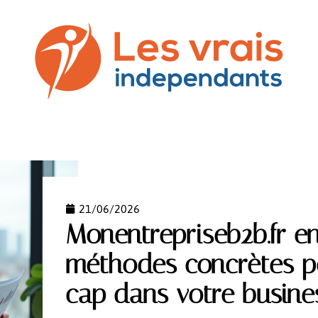
SS
COMMUNICATION
DROIT
NEWS
PREST
21/06/2026
Monentrepriseb2b.fr en
méthodes concrètes p
cap dans votre busine