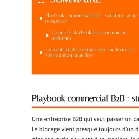
Playbook commercial B2B : structurer avant
prospecter
Ce que le playbook doit contenir au
minimum
Facturation électronique B2B : un levier de
structuration financière
Playbook commercial B2B : st
Une entreprise B2B qui veut passer un c
Le blocage vient presque toujours d’un 