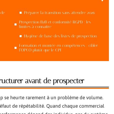
 de
Préparer la transition sans attendre 2026
Prospection B2B et conformité RGPD : les
limites à connaître
Hygiène de base des listes de prospection
Formation et montée en compétences : cibler
l’OPCO plutôt que le CPF
ructurer avant de prospecter
ap se heurte rarement à un problème de volume.
défaut de répétabilité. Quand chaque commercial